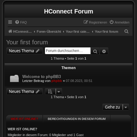
HConnect Forum
FAQ
Registrieren
Anmelden
S
HConnect Forum
Foren-Übersicht
Your first category
Your first forum
u
Your first forum
c
Suche
Erweiterte Suc
Neues Thema
h
1 Thema • Seite
1
von
1
e
Themen
Welcome to phpBB3
Letzter Beitrag von
phpbb
«
07.08.2023, 00:51
Neues Thema
1 Thema • Seite
1
von
1
Gehe zu
WER IST ONLINE?
BERECHTIGUNGEN IN DIESEM FORUM
WER IST ONLINE?
Mitglieder in diesem Forum: 0 Mitglieder und 1 Gast