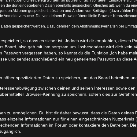
 als notwendig festgelegt wurden, so ist dies für dich vor deren Eingabe ersichtli
rden die dort eingegebenen Daten ebenfalls gespeichert. Gleiches gilt, wenn du ein
olgenden Aktionen gespeichert: Löschen und Ändern von Beiträgen (dazu zählen Pr
rte Anmeldeversuche. Die von deinem Browser übermittelte Browser-Kennzeichnung (
e Daten gespeichert werden. Dazu gehören dein Abstimmungsverhalten bei Umfragen
speichert, so dass es sicher ist. Jedoch wird dir empfohlen, dieses P
s Board, also geh mit ihm sorgsam um. Insbesondere wird dich kein Ver
ein Passwort vergessen haben, so kannst du die Funktion „Ich habe me
se und sendet anschließend ein neu generiertes Passwort an diese Ad
n näher spezifizierten Daten zu speichern, um das Board betreiben un
Interessenabwägung zwischen deinen und seinen Interessen sowie den In
ermittelter Browser-Kennung zu speichern, sofern dies zur Gefahrenab
 zu ermöglichen. Du bist dir daher bewusst, dass die Daten deines Profi
ss einzelne Informationen nur für einen eingeschränkten Nutzerkreis (z.
chenden Informationen im Forum oder kontaktiere den Betreiber. Die E
zugänglich.