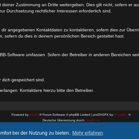
 deiner Zustimmung an Dritte weitergeben. Dies gilt nicht, sofern er 
zur Durchsetzung rechtlicher Interessen erforderlich sind.
 dir angegebenen Kontaktdaten zu kontaktieren, sofern dies zur Übermit
, sofern du dies in deinem persönlichen Bereich gestattet hast.
phpBB-Software umfassen. Sofern der Betreiber in anderen Bereichen se
r dich gespeichert sind.
rlangen. Kontaktiere hierzu bitte den Betreiber.
Powered by
phpBB
® Forum Software © phpBB Limited | proDVGFX by:
Prosk8er
©
Deutsche Übersetzung durch
phpBB.de
Datenschutz
|
Nutzungsbedingungen
mfort bei der Nutzung zu bieten.
Mehr erfahren