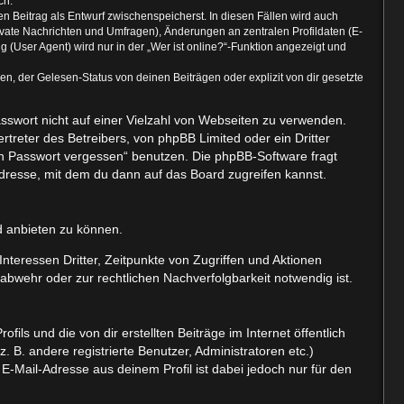
ch.
en Beitrag als Entwurf zwischenspeicherst. In diesen Fällen wird auch
ivate Nachrichten und Umfragen), Änderungen an zentralen Profildaten (E-
User Agent) wird nur in der „Wer ist online?“-Funktion angezeigt und
, der Gelesen-Status von deinen Beiträgen oder explizit von dir gesetzte
asswort nicht auf einer Vielzahl von Webseiten zu verwenden.
treter des Betreibers, von phpBB Limited oder ein Dritter
in Passwort vergessen“ benutzen. Die phpBB-Software fragt
resse, mit dem du dann auf das Board zugreifen kannst.
d anbieten zu können.
teressen Dritter, Zeitpunkte von Zugriffen und Aktionen
wehr oder zur rechtlichen Nachverfolgbarkeit notwendig ist.
ls und die von dir erstellten Beiträge im Internet öffentlich
 B. andere registrierte Benutzer, Administratoren etc.)
-Mail-Adresse aus deinem Profil ist dabei jedoch nur für den