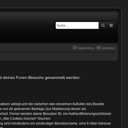
Suche
Erweiter
Registrieren
Anmelden
hrend deines Foren-Besuchs gesammelt werden.
Dateien ablegt und die zwischen den einzelnen Aufrufen des Boards
ie von dir gelesenen Beiträge (zur Markierung dieser als
hert. Ferner werden deine Benutzer-ID, ein Authentifizierungsschlüssel
n „Alle Cookies löschen“ löschen.
rung sind mindestens ein eindeutiger Benutzername, eine E-Mail-Adresse