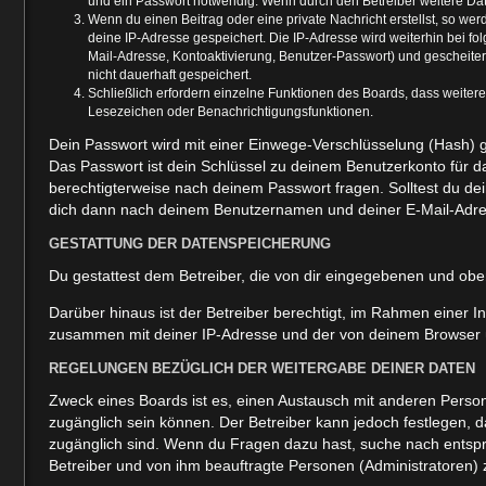
und ein Passwort notwendig. Wenn durch den Betreiber weitere Daten
Wenn du einen Beitrag oder eine private Nachricht erstellst, so we
deine IP-Adresse gespeichert. Die IP-Adresse wird weiterhin bei f
Mail-Adresse, Kontoaktivierung, Benutzer-Passwort) und gescheite
nicht dauerhaft gespeichert.
Schließlich erfordern einzelne Funktionen des Boards, dass weiter
Lesezeichen oder Benachrichtigungsfunktionen.
Dein Passwort wird mit einer Einwege-Verschlüsselung (Hash) ge
Das Passwort ist dein Schlüssel zu deinem Benutzerkonto für da
berechtigterweise nach deinem Passwort fragen. Solltest du d
dich dann nach deinem Benutzernamen und deiner E-Mail-Adres
GESTATTUNG DER DATENSPEICHERUNG
Du gestattest dem Betreiber, die von dir eingegebenen und obe
Darüber hinaus ist der Betreiber berechtigt, im Rahmen einer 
zusammen mit deiner IP-Adresse und der von deinem Browser üb
REGELUNGEN BEZÜGLICH DER WEITERGABE DEINER DATEN
Zweck eines Boards ist es, einen Austausch mit anderen Personen
zugänglich sein können. Der Betreiber kann jedoch festlegen, da
zugänglich sind. Wenn du Fragen dazu hast, suche nach entspre
Betreiber und von ihm beauftragte Personen (Administratoren) 