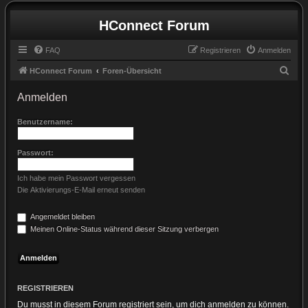
HConnect Forum
FAQ
Registrieren
Anmelden
S
HConnect Forum
Foren-Übersicht
u
Anmelden
c
h
Benutzername:
e
Passwort:
Ich habe mein Passwort vergessen
Die Aktivierungs-E-Mail erneut senden
Angemeldet bleiben
Meinen Online-Status während dieser Sitzung verbergen
REGISTRIEREN
Du musst in diesem Forum registriert sein, um dich anmelden zu können.