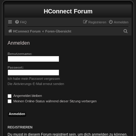
HConnect Forum
FAQ
Registrieren
Anmelden
S
HConnect Forum
Foren-Übersicht
u
Anmelden
c
h
Benutzername:
e
Passwort:
Ich habe mein Passwort vergessen
Die Aktivierungs-E-Mail erneut senden
Angemeldet bleiben
Meinen Online-Status während dieser Sitzung verbergen
REGISTRIEREN
Du musst in diesem Forum registriert sein, um dich anmelden zu können.