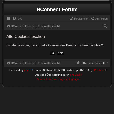
HConnect Forum
FAQ
Registrieren
Anmelden
S
HConnect Forum
Foren-Übersicht
u
Alle Cookies löschen
c
h
Bist du dir sicher, dass du alle Cookies des Boards löschen möchtest?
e
HConnect Forum
Foren-Übersicht
Alle Zeiten sind
UTC
Powered by
phpBB
® Forum Software © phpBB Limited | proDVGFX by:
Prosk8er
©
Deutsche Übersetzung durch
phpBB.de
Datenschutz
|
Nutzungsbedingungen