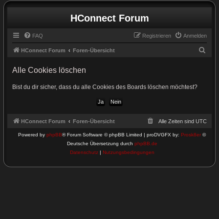
HConnect Forum
FAQ
Registrieren
Anmelden
S
HConnect Forum
Foren-Übersicht
u
Alle Cookies löschen
c
h
Bist du dir sicher, dass du alle Cookies des Boards löschen möchtest?
e
HConnect Forum
Foren-Übersicht
Alle Zeiten sind
UTC
Powered by
phpBB
® Forum Software © phpBB Limited | proDVGFX by:
Prosk8er
©
Deutsche Übersetzung durch
phpBB.de
Datenschutz
|
Nutzungsbedingungen