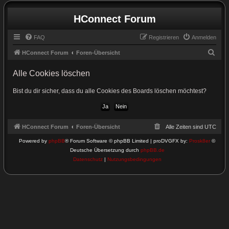
HConnect Forum
FAQ
Registrieren
Anmelden
S
HConnect Forum
Foren-Übersicht
u
Alle Cookies löschen
c
h
Bist du dir sicher, dass du alle Cookies des Boards löschen möchtest?
e
HConnect Forum
Foren-Übersicht
Alle Zeiten sind
UTC
Powered by
phpBB
® Forum Software © phpBB Limited | proDVGFX by:
Prosk8er
©
Deutsche Übersetzung durch
phpBB.de
Datenschutz
|
Nutzungsbedingungen