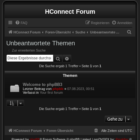
HConnect Forum
FAQ
Registrieren
Anmelden
S
HConnect Forum
Foren-Übersicht
Suche
Unbeantwortete Themen
u
Unbeantwortete Themen
c
Zur erweiterten Suche
h
Suche
Erweiterte Suche
e
Die Suche ergab 1 Treffer • Seite
1
von
1
Themen
Welcome to phpBB3
Letzter Beitrag von
phpbb
«
07.08.2023, 00:51
Verfasst in
Your first forum
Die Suche ergab 1 Treffer • Seite
1
von
1
Gehe zu
HConnect Forum
Foren-Übersicht
Alle Zeiten sind
UTC
Powered by
phpBB
® Forum Software © phpBB Limited | proDVGFX by:
Prosk8er
©