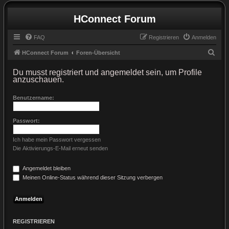
HConnect Forum
FAQ
Registrieren
Anmelden
S
HConnect Forum
Foren-Übersicht
u
Du musst registriert und angemeldet sein, um Profile
c
anzuschauen.
h
Benutzername:
e
Passwort:
Ich habe mein Passwort vergessen
Die Aktivierungs-E-Mail erneut senden
Angemeldet bleiben
Meinen Online-Status während dieser Sitzung verbergen
REGISTRIEREN