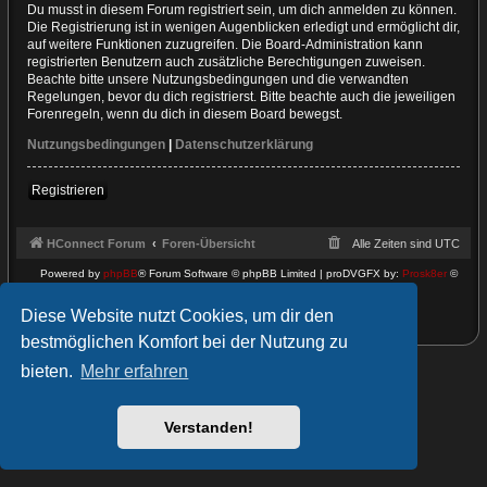
Du musst in diesem Forum registriert sein, um dich anmelden zu können.
Die Registrierung ist in wenigen Augenblicken erledigt und ermöglicht dir,
auf weitere Funktionen zuzugreifen. Die Board-Administration kann
registrierten Benutzern auch zusätzliche Berechtigungen zuweisen.
Beachte bitte unsere Nutzungsbedingungen und die verwandten
Regelungen, bevor du dich registrierst. Bitte beachte auch die jeweiligen
Forenregeln, wenn du dich in diesem Board bewegst.
Nutzungsbedingungen
|
Datenschutzerklärung
Registrieren
HConnect Forum
Foren-Übersicht
Alle Zeiten sind
UTC
Powered by
phpBB
® Forum Software © phpBB Limited | proDVGFX by:
Prosk8er
©
Deutsche Übersetzung durch
phpBB.de
Datenschutz
|
Nutzungsbedingungen
Diese Website nutzt Cookies, um dir den
bestmöglichen Komfort bei der Nutzung zu
bieten.
Mehr erfahren
Verstanden!