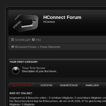
HConnect Forum
HConnect
Schnellzugriff
FAQ
HConnect Forum
Foren-Übersicht
YOUR FIRST CATEGORY
Your first forum
Description of your first forum.
WER IST ONLINE?
STATISTIK
GEBURTSTAGE
ANMELDEN
WER IST ONLINE?
Insgesamt ist
1
Besucher online :: 0 sichtbare Mitglieder, 0 unsichtbare Mitglieder 
Der Besucherrekord liegt bei
9
Besuchern, die am 14.05.2026, 07:01 gleichzeitig onl
Mitglieder: 0 Mitglieder