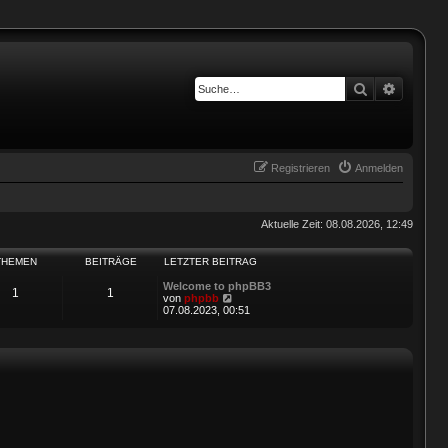
Suche
Erweiter
Registrieren
Anmelden
Aktuelle Zeit: 08.08.2026, 12:49
THEMEN
BEITRÄGE
LETZTER BEITRAG
Welcome to phpBB3
1
1
N
von
phpbb
e
07.08.2023, 00:51
u
e
s
t
e
r
B
e
i
t
r