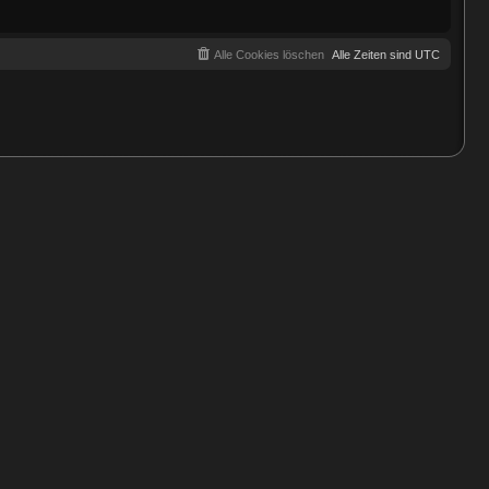
a
g
Alle Cookies löschen
Alle Zeiten sind
UTC