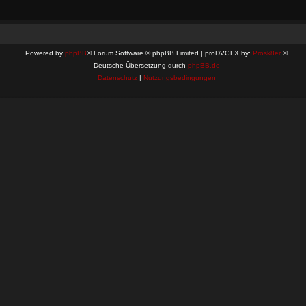
Powered by
phpBB
® Forum Software © phpBB Limited | proDVGFX by:
Prosk8er
©
Deutsche Übersetzung durch
phpBB.de
Datenschutz
|
Nutzungsbedingungen