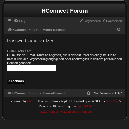
HConnect Forum
FAQ
Registrieren
Anmelden
S
HConnect Forum
Foren-Übersicht
u
Passwort zurücksetzen
c
h
E-Mail-Adresse:
Du musst die E-Mail-Adresse angeben, die in deinem Profil hinterlegt ist. Diese
e
hast du bei der Registrierung angegeben oder nachträglich in deinem persönlichen
Bereich geändert.
HConnect Forum
Foren-Übersicht
Alle Zeiten sind
UTC
Powered by
phpBB
® Forum Software © phpBB Limited | proDVGFX by:
Prosk8er
©
Deutsche Übersetzung durch
phpBB.de
Datenschutz
|
Nutzungsbedingungen