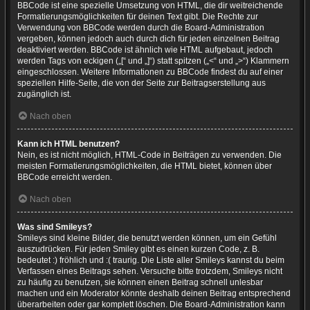
BBCode ist eine spezielle Umsetzung von HTML, die dir weitreichende
Formatierungsmöglichkeiten für deinen Text gibt. Die Rechte zur
Verwendung von BBCode werden durch die Board-Administration
vergeben, können jedoch auch durch dich für jeden einzelnen Beitrag
deaktiviert werden. BBCode ist ähnlich wie HTML aufgebaut, jedoch
werden Tags von eckigen („[“ und „]“) statt spitzen („<“ und „>“) Klammern
eingeschlossen. Weitere Informationen zu BBCode findest du auf einer
speziellen Hilfe-Seite, die von der Seite zur Beitragserstellung aus
zugänglich ist.
Nach oben
Kann ich HTML benutzen?
Nein, es ist nicht möglich, HTML-Code in Beiträgen zu verwenden. Die
meisten Formatierungsmöglichkeiten, die HTML bietet, können über
BBCode erreicht werden.
Nach oben
Was sind Smileys?
Smileys sind kleine Bilder, die benutzt werden können, um ein Gefühl
auszudrücken. Für jeden Smiley gibt es einen kurzen Code, z. B.
bedeutet :) fröhlich und :( traurig. Die Liste aller Smileys kannst du beim
Verfassen eines Beitrags sehen. Versuche bitte trotzdem, Smileys nicht
zu häufig zu benutzen, sie können einen Beitrag schnell unlesbar
machen und ein Moderator könnte deshalb deinen Beitrag entsprechend
überarbeiten oder gar komplett löschen. Die Board-Administration kann