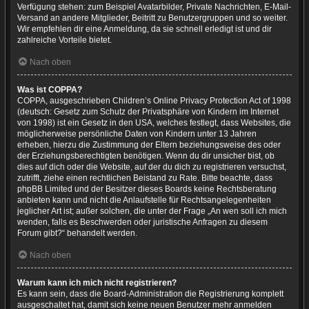
Verfügung stehen: zum Beispiel Avatarbilder, Private Nachrichten, E-Mail-
Versand an andere Mitglieder, Beitritt zu Benutzergruppen und so weiter.
Wir empfehlen dir eine Anmeldung, da sie schnell erledigt ist und dir
zahlreiche Vorteile bietet.
Nach oben
Was ist COPPA?
COPPA, ausgeschrieben Children’s Online Privacy Protection Act of 1998
(deutsch: Gesetz zum Schutz der Privatsphäre von Kindern im Internet
von 1998) ist ein Gesetz in den USA, welches festlegt, dass Websites, die
möglicherweise persönliche Daten von Kindern unter 13 Jahren
erheben, hierzu die Zustimmung der Eltern beziehungsweise des oder
der Erziehungsberechtigten benötigen. Wenn du dir unsicher bist, ob
dies auf dich oder die Website, auf der du dich zu registrieren versuchst,
zutrifft, ziehe einen rechtlichen Beistand zu Rate. Bitte beachte, dass
phpBB Limited und der Besitzer dieses Boards keine Rechtsberatung
anbieten kann und nicht die Anlaufstelle für Rechtsangelegenheiten
jeglicher Art ist; außer solchen, die unter der Frage „An wen soll ich mich
wenden, falls es Beschwerden oder juristische Anfragen zu diesem
Forum gibt?“ behandelt werden.
Nach oben
Warum kann ich mich nicht registrieren?
Es kann sein, dass die Board-Administration die Registrierung komplett
ausgeschaltet hat, damit sich keine neuen Benutzer mehr anmelden