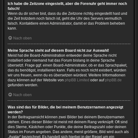
Ich habe die Zeitzone eingestellt, aber die Forenuhr geht immer noch
falsch!
Wenn du dir sicher bist, dass du die Zeitzone richtig eingestellt hast und
die Zeit trotzdem noch falsch ist, geht die Uhr des Servers vermutlich
falsch. Kontaktiere einen Administrator, damit er das Problem beheben
kann.
Nach oben
Meine Sprache steht auf diesem Board nicht zur Auswahl!
Meist hat die Board-Administration entweder deine Sprache nicht
installiert oder niemand hat das Forum bislang in deine Sprache
übersetzt. Frage ggf. einen Board-Administrator, ob er das Sprachpaket,
das du benötigst, installieren kann. Falls es noch nicht existiert, würden
wir uns freuen, wenn du es übersetzen würdest. Weitere Informationen
dazu können auf der Website von
phpBB Limited
oder auf
phpBB.de
gefunden werden.
Nach oben
Was sind das für Bilder, die bei meinem Benutzernamen angezeigt
werden?
In der Beitragsansicht können zwei Bilder bei deinem Benutzernamen
stehen. Eines dieser Bilder ist meist mit deinem Rang verknüpft: Oft sind
dies Sterne, Kästchen oder Punkte, die deine Beitragszahl oder deinen
Status im Forum angeben. Das andere, meist größere, Bild wird auch als
„Avatar“ bezeichnet. Es handelt sich hierbei in der Regel um ein