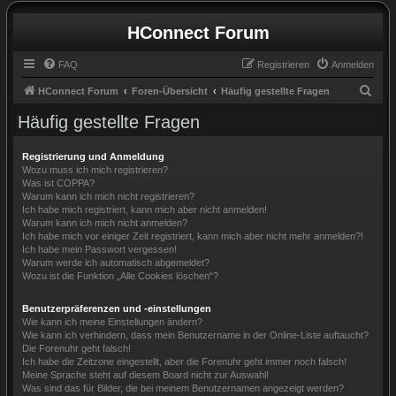
HConnect Forum
FAQ
Registrieren
Anmelden
S
HConnect Forum
Foren-Übersicht
Häufig gestellte Fragen
u
Häufig gestellte Fragen
c
h
Registrierung und Anmeldung
Wozu muss ich mich registrieren?
e
Was ist COPPA?
Warum kann ich mich nicht registrieren?
Ich habe mich registriert, kann mich aber nicht anmelden!
Warum kann ich mich nicht anmelden?
Ich habe mich vor einiger Zeit registriert, kann mich aber nicht mehr anmelden?!
Ich habe mein Passwort vergessen!
Warum werde ich automatisch abgemeldet?
Wozu ist die Funktion „Alle Cookies löschen“?
Benutzerpräferenzen und -einstellungen
Wie kann ich meine Einstellungen ändern?
Wie kann ich verhindern, dass mein Benutzername in der Online-Liste auftaucht?
Die Forenuhr geht falsch!
Ich habe die Zeitzone eingestellt, aber die Forenuhr geht immer noch falsch!
Meine Sprache steht auf diesem Board nicht zur Auswahl!
Was sind das für Bilder, die bei meinem Benutzernamen angezeigt werden?