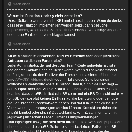
Nach oben
Warum ist Funktion x oder y nicht enthalten?
Diese Software wurde von phpBB Limited geschrieben. Wenn du denkst,
dass eine Funktion implementiert werden sollte, dann besuche
phpBB Ideas
, wo du deine Stimme für bestehende Vorschläge abgeben
oder neue Funktionen vorschlagen kannst.
Nach oben
An wen soll ich mich wenden, falls es Beschwerden oder juristische
Anfragen zu diesem Forum gibt?
Jeder Administrator, der auf der „Das Team“-Seite aufgeführt ist, ist ein
geeigneter Kontakt für deine Beschwerde. Wenn du so keine Antwort
erhältst, solltest du den Besitzer der Domain kontaktieren (führe dazu
eine
„WHOIS“-Abfrage
durch) oder — falls diese Seite bei einem
kostenlosen Webhoster wie z. B. Yahoo!, free.fr, funpic.de usw. liegt —
den Support oder den Abuse-Kontakt des betreffenden Dienstes. Bitte
beachte, dass phpBB Limited (phpBB.com) und phpBB Deutschland e. V.
(phpBB.de)
absolut keinen Einfluss
auf die Benutzung oder den oder
die Benutzer der Forensoftware haben und dafür in keiner Weise zur
Verantwortung herangezogen werden können. Kontaktiere daher nie
phpBB Limited oder phpBB Deutschland e. V. in Zusammenhang mit
jeglichen juristischen Fragen (Unterlassungserklärungen,
Haftungsfragen usw.), die
sich nicht direkt
auf die Websiten phpbb.com,
phpbb.de oder die phpBB-Software selbst beziehen. Falls du phpBB
Limited oder phpBB Deutschland e. V. E-Mails schreibst, die die