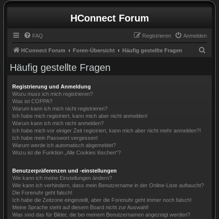
HConnect Forum
FAQ
Registrieren
Anmelden
S
HConnect Forum
Foren-Übersicht
Häufig gestellte Fragen
u
Häufig gestellte Fragen
c
h
Registrierung und Anmeldung
Wozu muss ich mich registrieren?
e
Was ist COPPA?
Warum kann ich mich nicht registrieren?
Ich habe mich registriert, kann mich aber nicht anmelden!
Warum kann ich mich nicht anmelden?
Ich habe mich vor einiger Zeit registriert, kann mich aber nicht mehr anmelden?!
Ich habe mein Passwort vergessen!
Warum werde ich automatisch abgemeldet?
Wozu ist die Funktion „Alle Cookies löschen“?
Benutzerpräferenzen und -einstellungen
Wie kann ich meine Einstellungen ändern?
Wie kann ich verhindern, dass mein Benutzername in der Online-Liste auftaucht?
Die Forenuhr geht falsch!
Ich habe die Zeitzone eingestellt, aber die Forenuhr geht immer noch falsch!
Meine Sprache steht auf diesem Board nicht zur Auswahl!
Was sind das für Bilder, die bei meinem Benutzernamen angezeigt werden?