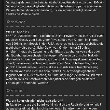
Verfügung stehen: zum Beispiel Avatarbilder, Private Nachrichten, E-Mail-
Versand an andere Mitglieder, Beitritt zu Benutzergruppen und so weiter.
Wir empfehlen dir eine Anmeldung, da sie schnell erledigt ist und dir
zahlreiche Vorteile bietet.
Nach oben
Was ist COPPA?
COPPA, ausgeschrieben Children’s Online Privacy Protection Act of 1998
(deutsch: Gesetz zum Schutz der Privatsphäre von Kindern im Internet
von 1998) ist ein Gesetz in den USA, welches festlegt, dass Websites, die
möglicherweise persönliche Daten von Kindern unter 13 Jahren
erheben, hierzu die Zustimmung der Eltern beziehungsweise des oder
der Erziehungsberechtigten benötigen. Wenn du dir unsicher bist, ob
dies auf dich oder die Website, auf der du dich zu registrieren versuchst,
zutrifft, ziehe einen rechtlichen Beistand zu Rate. Bitte beachte, dass
phpBB Limited und der Besitzer dieses Boards keine Rechtsberatung
anbieten kann und nicht die Anlaufstelle für Rechtsangelegenheiten
jeglicher Art ist; außer solchen, die unter der Frage „An wen soll ich mich
wenden, falls es Beschwerden oder juristische Anfragen zu diesem
Forum gibt?“ behandelt werden.
Nach oben
Warum kann ich mich nicht registrieren?
Es kann sein, dass die Board-Administration die Registrierung komplett
ausgeschaltet hat, damit sich keine neuen Benutzer mehr anmelden