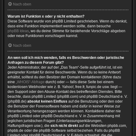
Nach oben
Warum ist Funktion x oder y nicht enthalten?
Diese Software wurde von phpBB Limited geschrieben. Wenn du denkst,
dass eine Funktion implementiert werden sollte, dann besuche
phpBB Ideas
, wo du deine Stimme für bestehende Vorschläge abgeben
oder neue Funktionen vorschlagen kannst.
Nach oben
An wen soll ich mich wenden, falls es Beschwerden oder juristische
Anfragen zu diesem Forum gibt?
Jeder Administrator, der auf der „Das Team“-Seite aufgeführt ist, ist ein
geeigneter Kontakt für deine Beschwerde. Wenn du so keine Antwort
erhältst, solltest du den Besitzer der Domain kontaktieren (führe dazu
eine
„WHOIS“-Abfrage
durch) oder — falls diese Seite bei einem
kostenlosen Webhoster wie z. B. Yahoo!, free.fr, funpic.de usw. liegt —
den Support oder den Abuse-Kontakt des betreffenden Dienstes. Bitte
beachte, dass phpBB Limited (phpBB.com) und phpBB Deutschland e. V.
(phpBB.de)
absolut keinen Einfluss
auf die Benutzung oder den oder
die Benutzer der Forensoftware haben und dafür in keiner Weise zur
Verantwortung herangezogen werden können. Kontaktiere daher nie
phpBB Limited oder phpBB Deutschland e. V. in Zusammenhang mit
jeglichen juristischen Fragen (Unterlassungserklärungen,
Haftungsfragen usw.), die
sich nicht direkt
auf die Websiten phpbb.com,
phpbb.de oder die phpBB-Software selbst beziehen. Falls du phpBB
Limited oder phpBB Deutschland e. V. E-Mails schreibst, die die