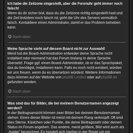
Ich habe die Zeitzone eingestellt, aber die Forenuhr geht immer noch
falsch!
Wenn du dir sicher bist, dass du die Zeitzone richtig eingestellt hast und
die Zeit trotzdem noch falsch ist, geht die Uhr des Servers vermutlich
falsch. Kontaktiere einen Administrator, damit er das Problem beheben
kann.
Nach oben
Meine Sprache steht auf diesem Board nicht zur Auswahl!
Meist hat die Board-Administration entweder deine Sprache nicht
installiert oder niemand hat das Forum bislang in deine Sprache
übersetzt. Frage ggf. einen Board-Administrator, ob er das Sprachpaket,
das du benötigst, installieren kann. Falls es noch nicht existiert, würden
wir uns freuen, wenn du es übersetzen würdest. Weitere Informationen
dazu können auf der Website von
phpBB Limited
oder auf
phpBB.de
gefunden werden.
Nach oben
Was sind das für Bilder, die bei meinem Benutzernamen angezeigt
werden?
In der Beitragsansicht können zwei Bilder bei deinem Benutzernamen
stehen. Eines dieser Bilder ist meist mit deinem Rang verknüpft: Oft sind
dies Sterne, Kästchen oder Punkte, die deine Beitragszahl oder deinen
Status im Forum angeben. Das andere, meist größere, Bild wird auch als
„Avatar“ bezeichnet. Es handelt sich hierbei in der Regel um ein