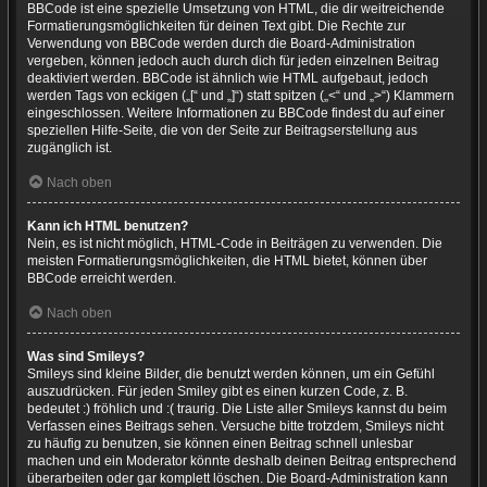
BBCode ist eine spezielle Umsetzung von HTML, die dir weitreichende
Formatierungsmöglichkeiten für deinen Text gibt. Die Rechte zur
Verwendung von BBCode werden durch die Board-Administration
vergeben, können jedoch auch durch dich für jeden einzelnen Beitrag
deaktiviert werden. BBCode ist ähnlich wie HTML aufgebaut, jedoch
werden Tags von eckigen („[“ und „]“) statt spitzen („<“ und „>“) Klammern
eingeschlossen. Weitere Informationen zu BBCode findest du auf einer
speziellen Hilfe-Seite, die von der Seite zur Beitragserstellung aus
zugänglich ist.
Nach oben
Kann ich HTML benutzen?
Nein, es ist nicht möglich, HTML-Code in Beiträgen zu verwenden. Die
meisten Formatierungsmöglichkeiten, die HTML bietet, können über
BBCode erreicht werden.
Nach oben
Was sind Smileys?
Smileys sind kleine Bilder, die benutzt werden können, um ein Gefühl
auszudrücken. Für jeden Smiley gibt es einen kurzen Code, z. B.
bedeutet :) fröhlich und :( traurig. Die Liste aller Smileys kannst du beim
Verfassen eines Beitrags sehen. Versuche bitte trotzdem, Smileys nicht
zu häufig zu benutzen, sie können einen Beitrag schnell unlesbar
machen und ein Moderator könnte deshalb deinen Beitrag entsprechend
überarbeiten oder gar komplett löschen. Die Board-Administration kann